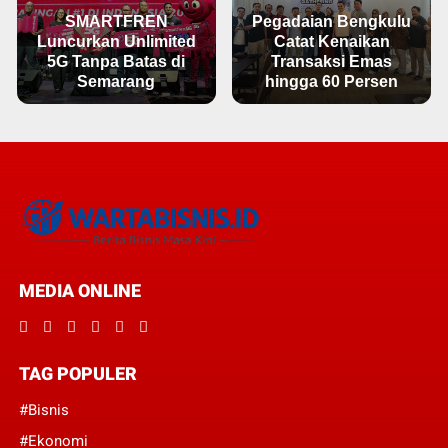
SMARTFREN
Pegadaian Bengkulu
Luncurkan Unlimited
Catat Kenaikan
5G Tanpa Batas di
Transaksi Emas
Semarang
hingga 60 Persen
MEDIA ONLINE
TAG POPULER
#Bisnis
#Ekonomi