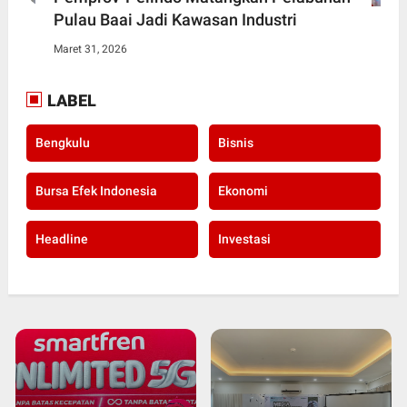
Pulau Baai Jadi Kawasan Industri
Maret 31, 2026
LABEL
Bengkulu
Bisnis
Bursa Efek Indonesia
Ekonomi
Headline
Investasi