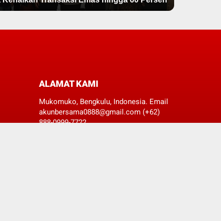
ALAMAT KAMI
Mukomuko, Bengkulu, Indonesia. Email
akunbersama0888@gmail.com (+62)
888-0999-7722