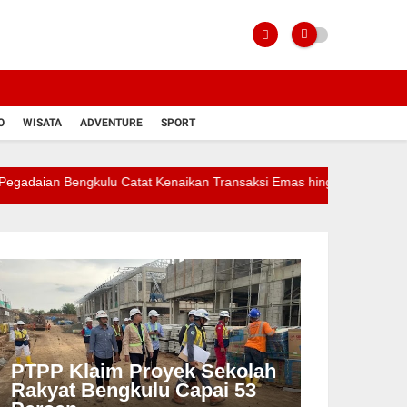
O
WISATA
ADVENTURE
SPORT
engkulu Catat Kenaikan Transaksi Emas hingga 60 Persen
OJK:
PTPP Klaim Proyek Sekolah
Rakyat Bengkulu Capai 53