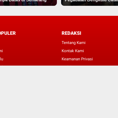
OPULER
REDAKSI
Tentang Kami
mi
Kontak Kami
lu
Keamanan Privasi
al
Redaksi
kan
Beriklan
© Copyright 2022 -
Wartabisnis.id | Bisnis Mendunia