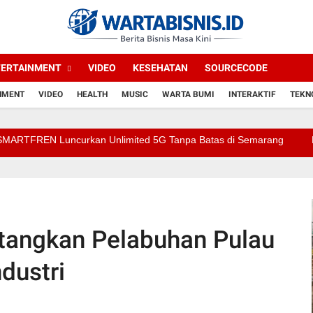
TERTAINMENT
VIDEO
KESEHATAN
SOURCECODE
NMENT
VIDEO
HEALTH
MUSIC
WARTA BUMI
INTERAKTIF
TEKN
uncurkan Unlimited 5G Tanpa Batas di Semarang
Pegadaian B
tangkan Pelabuhan Pulau
dustri