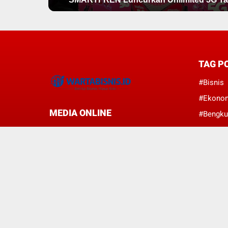
TAG P
#Bisnis
#Ekono
MEDIA ONLINE
#Bengku
#Nasion
#Perban