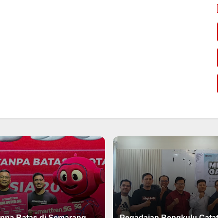
npa Batas di Semarang
Pegadaian Bengkulu Catat