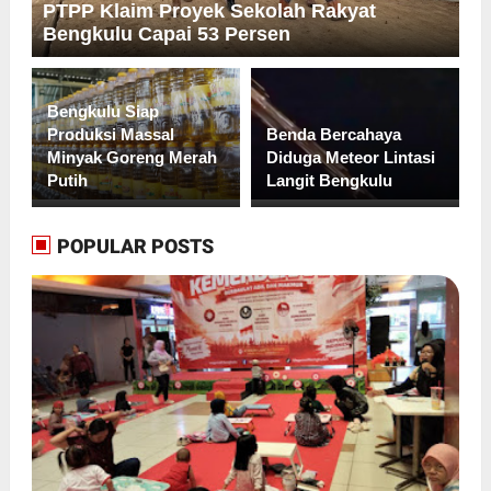
PTPP Klaim Proyek Sekolah Rakyat
Bengkulu Capai 53 Persen
Bengkulu Siap
Produksi Massal
Benda Bercahaya
Minyak Goreng Merah
Diduga Meteor Lintasi
Putih
Langit Bengkulu
POPULAR POSTS