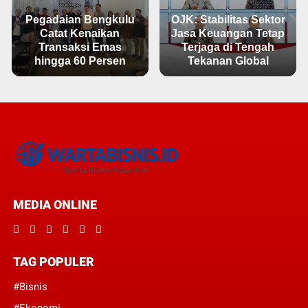
Pegadaian Bengkulu
OJK: Stabilitas Sektor
Catat Kenaikan
Jasa Keuangan Tetap
Transaksi Emas
Terjaga di Tengah
hingga 60 Persen
Tekanan Global
MEDIA ONLINE
TAG POPULER
#Bisnis
#Ekonomi