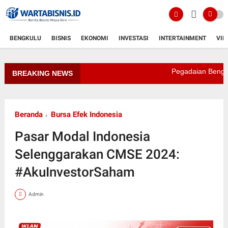
BENGKULU
BISNIS
EKONOMI
INVESTASI
INTERTAINMENT
VID
Pegadaian Bengkulu Catat
BREAKING NEWS
Beranda
Bursa Efek Indonesia
Pasar Modal Indonesia
Selenggarakan CMSE 2024:
#AkuInvestorSaham
Admin