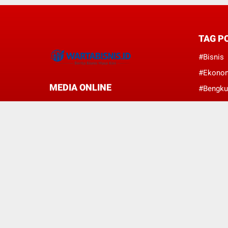
TAG P
#Bisnis
#Ekono
MEDIA ONLINE
#Bengku
#Nasion
#Perban