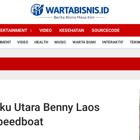
TERTAINMENT
VIDEO
KESEHATAN
SOURCECODE
NMENT
VIDEO
HEALTH
MUSIC
WARTA BUMI
INTERAKTIF
TEKN
SMARTFREN
ku Utara Benny Laos
peedboat