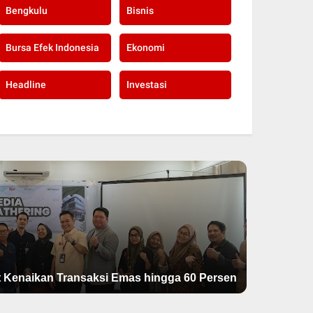
Bengkulu
Bisnis
Bursa Efek Indonesia
Ekonomi
Headline
Investasi
OJK: Sta
 Kenaikan Transaksi Emas hingga 60 Persen