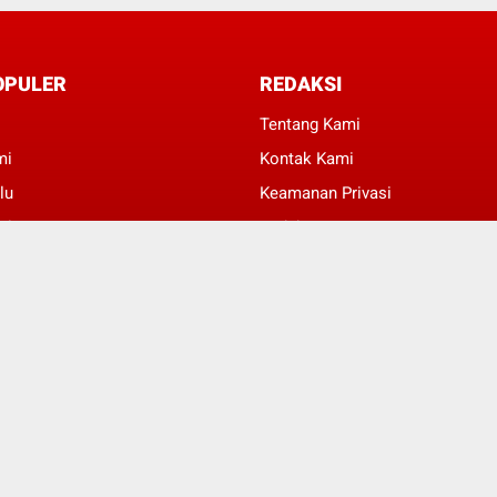
OPULER
REDAKSI
Tentang Kami
mi
Kontak Kami
lu
Keamanan Privasi
al
Redaksi
kan
Beriklan
© Copyright 2022 -
Wartabisnis.id | Bisnis Mendunia