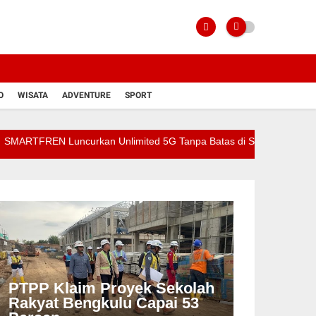
O
WISATA
ADVENTURE
SPORT
 Luncurkan Unlimited 5G Tanpa Batas di Semarang
Pegadaian
PTPP Klaim Proyek Sekolah
Rakyat Bengkulu Capai 53