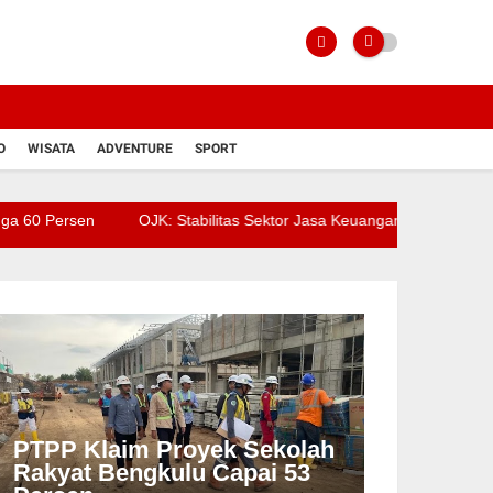
O
WISATA
ADVENTURE
SPORT
sen
OJK: Stabilitas Sektor Jasa Keuangan Tetap Terjaga di Tenga
PTPP Klaim Proyek Sekolah
Rakyat Bengkulu Capai 53