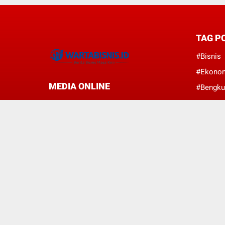
TAG P
#Bisnis
#Ekono
MEDIA ONLINE
#Bengku
#Nasion
#Perban