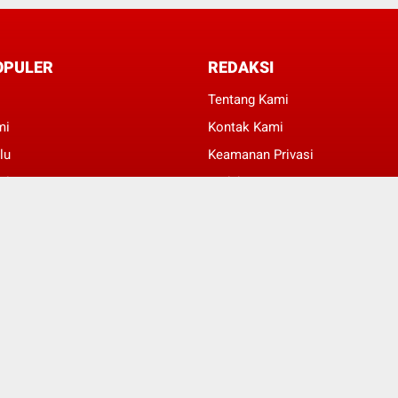
OPULER
REDAKSI
Tentang Kami
mi
Kontak Kami
lu
Keamanan Privasi
al
Redaksi
kan
Beriklan
© Copyright 2022 -
Wartabisnis.id | Bisnis Mendunia