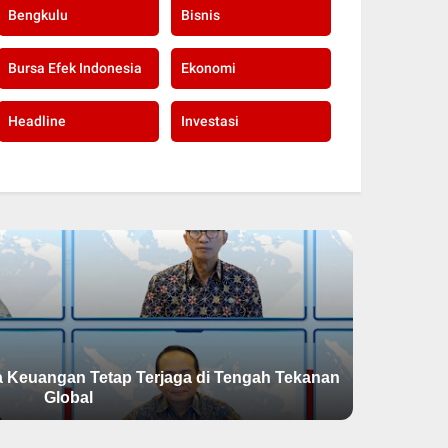
Bengkulu
Bisnis
Bursa Efek Indonesia
Ekonomi
Headline
Investasi
sa Keuangan Tetap Terjaga di Tengah Tekanan
BNI Ca
Global