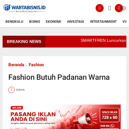
BENGKULU
BISNIS
EKONOMI
INVESTASI
INTERTAINMENT
VID
SMARTFREN Luncurkan Unlimited
BREAKING NEWS
Beranda
Fashion
Fashion Butuh Padanan Warna
Admin